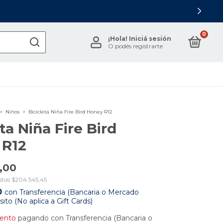
0
¡Hola!
Iniciá sesión
O podés registrarte
>
Niños
>
Bicicleta Niña Fire Bird Honey R12
ta Niña Fire Bird
 R12
,00
stos
$204.545,45
0
con
Transferencia (Bancaria o Mercado
to (No aplica a Gift Cards)
ento
pagando con Transferencia (Bancaria o