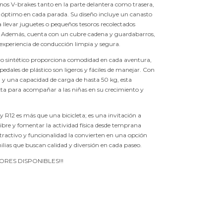
nos V-brakes tanto en la parte delantera como trasera,
l óptimo en cada parada. Su diseño incluye un canasto
ra llevar juguetes o pequeños tesoros recolectados
. Además, cuenta con un cubre cadena y guardabarros,
xperiencia de conducción limpia y segura.
ero sintético proporciona comodidad en cada aventura,
pedales de plástico son ligeros y fáciles de manejar. Con
g y una capacidad de carga de hasta 50 kg, esta
ecta para acompañar a las niñas en su crecimiento y
y R12 es más que una bicicleta; es una invitación a
e libre y fomentar la actividad física desde temprana
tractivo y funcionalidad la convierten en una opción
milias que buscan calidad y diversión en cada paseo.
RES DISPONIBLES!!!