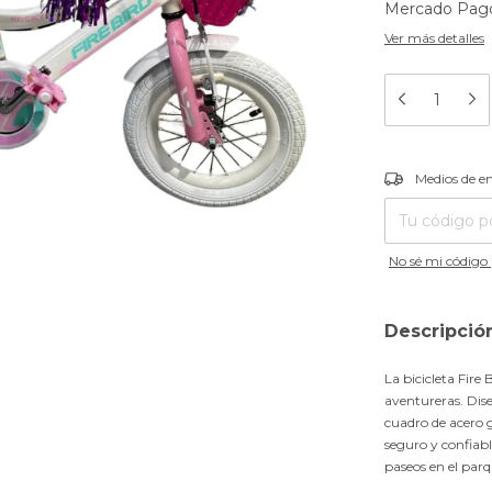
Mercado Pago)
Ver más detalles
Entregas para el
Medios de e
No sé mi código 
Descripció
La bicicleta Fire
aventureras. Dis
cuadro de acero g
seguro y confiabl
paseos en el parq