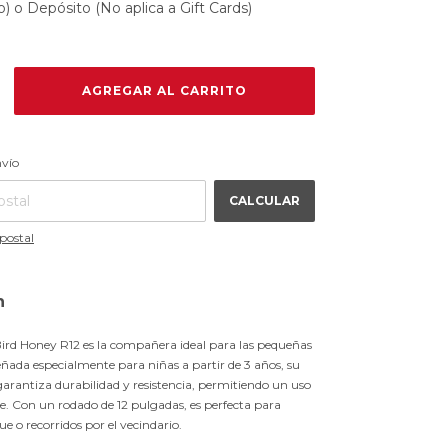
 o Depósito (No aplica a Gift Cards)
CAMBIAR CP
 CP:
nvío
CALCULAR
postal
n
 Bird Honey R12 es la compañera ideal para las pequeñas
eñada especialmente para niñas a partir de 3 años, su
arantiza durabilidad y resistencia, permitiendo un uso
e. Con un rodado de 12 pulgadas, es perfecta para
ue o recorridos por el vecindario.