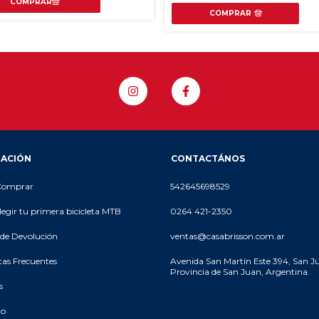
COMPRAR
ACIÓN
CONTACTÁNOS
Comprar
542645698529
egir tu primera bicicleta MTB
0264 421-2350
a de Devolución
ventas@casabrisson.com.ar
as Frecuentes
Avenida San Martín Este 394, San J
Provincia de San Juan, Argentina.
s
to