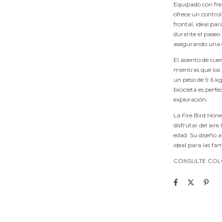
Equipado con fre
ofrece un contro
frontal, ideal pa
durante el paseo
asegurando una e
El asiento de cu
mientras que los 
un peso de 9.6 k
bicicleta es perf
exploración.
La Fire Bird Hone
disfrutar del air
edad. Su diseño a
ideal para las fa
CONSULTE COLO