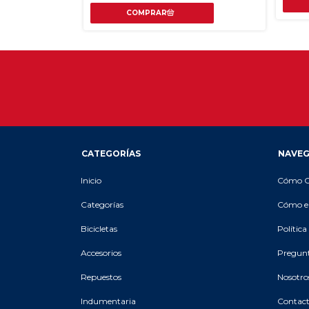
CATEGORÍAS
NAVEG
Inicio
Cómo 
Categorías
Cómo el
Bicicletas
Polític
Accesorios
Pregunt
Repuestos
Nosotro
Indumentaria
Contac