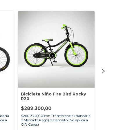
Bicicleta Niño Fire Bird Rocky
Bicicleta Va
R20
R20
$289.300,00
$363.000,0
ncaria
$260.370,00
con
Transferencia (Bancaria
$326.700,00
co
ica a
o Mercado Pago) o Depósito (No aplica a
o Mercado Pago) 
Gift Cards)
Gift Cards)