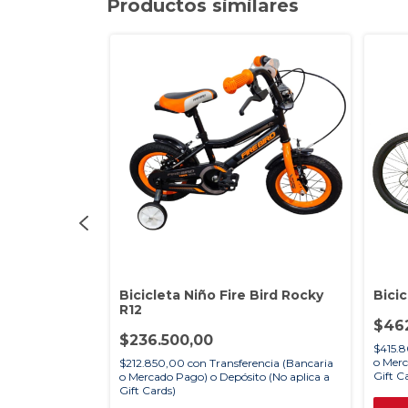
Productos similares
 Iskay R26
Bicicleta Niño Fire Bird Rocky
Bici
R12
$46
$236.500,00
rencia (Bancaria
$415.
to (No aplica a
o Merc
$212.850,00
con
Transferencia (Bancaria
Gift C
o Mercado Pago) o Depósito (No aplica a
Gift Cards)