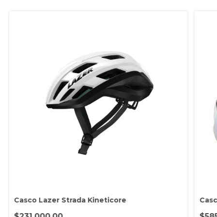
Casco Lazer Strada Kineticore
Casc
$231.000,00
$58