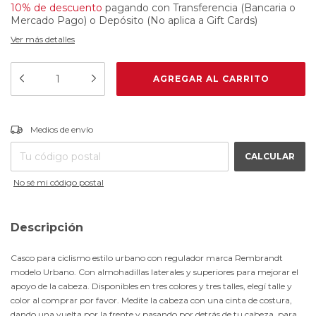
10% de descuento
pagando con Transferencia (Bancaria o
Mercado Pago) o Depósito (No aplica a Gift Cards)
Ver más detalles
CAMBIAR CP
Entregas para el CP:
Medios de envío
CALCULAR
No sé mi código postal
Descripción
Casco para ciclismo estilo urbano con regulador marca Rembrandt
modelo Urbano. Con almohadillas laterales y superiores para mejorar el
apoyo de la cabeza. Disponibles en tres colores y tres talles, elegí talle y
color al comprar por favor. Medite la cabeza con una cinta de costura,
dando una vuelta por la frente y pasando por detrás de tu cabeza, para